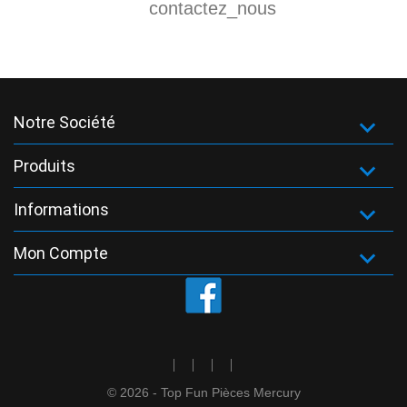
contactez_nous
Notre Société

Produits

Informations

Mon Compte

Facebook
© 2026 - Top Fun Pièces Mercury