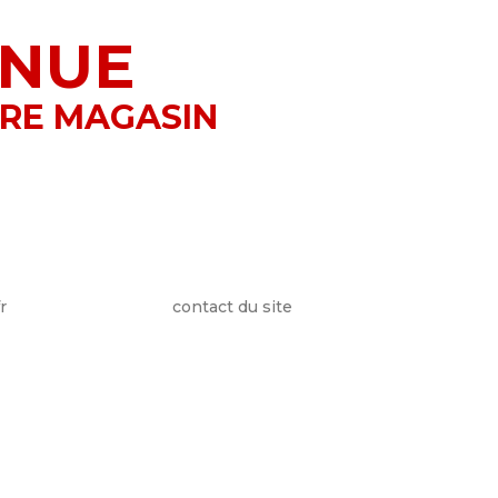
ENUE
RE MAGASIN
PAS SUR LE SITE
utes les pièces MERCURY, MARINER et Mercruiser,
 un devis soit par Tél. au 04 94 00 66 99, par E-
r
ou par le formulaire
contact du site