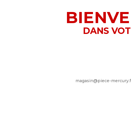
BIENV
DANS VOT
PIÈCES NE FIGURANT 
Nous pouvons vous fournir to
n'hésitez pas de nous demander
mail
magasin@piece-mercury.f