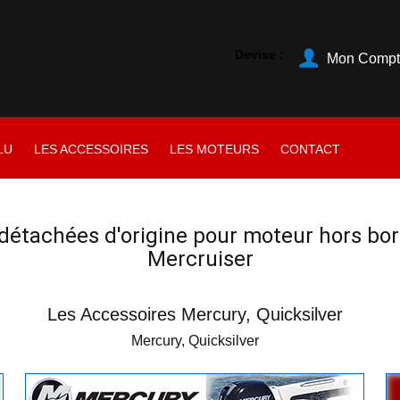
Devise :
Mon Compt
LU
LES ACCESSOIRES
LES MOTEURS
CONTACT
détachées d'origine pour moteur hors bor
Mercruiser
Les Accessoires Mercury, Quicksilver
Mercury, Quicksilver