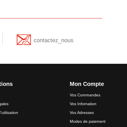
contactez_nous
tions
Mon Compte
Vos Commandes
gales
Vos Infomation
utilisation
Vos Adresses
Modes de paiement