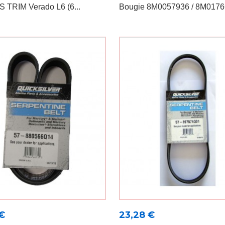
 TRIM Verado L6 (6...
Bougie 8M0057936 / 8M017
Prix
€
23,28 €