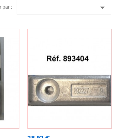

r par :
Prix