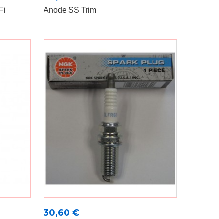
Fi
Anode SS Trim
Prix
30,60 €