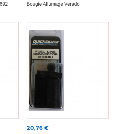
6692
Bougie Allumage Verado
Prix
20,76 €