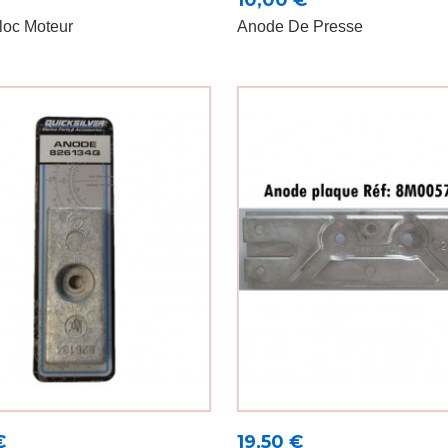
10,00 €
loc Moteur
Anode De Presse
Prix
€
19,50 €