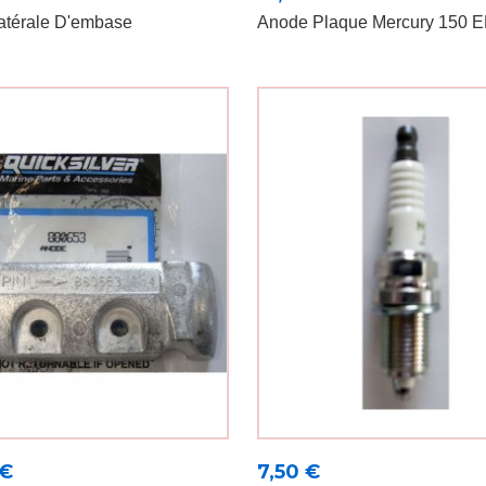
atérale D'embase
Anode Plaque Mercury 150 E
Prix
 €
7,50 €