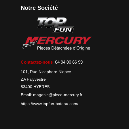
Notre Société
Contactez-nous
04 94 00 66 99
101, Rue Nicephore Niepce
ZA Palyvestre
83400 HYERES
Email:
magasin@piece-mercury.fr
https://www.topfun-bateau.com/