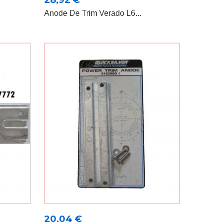
28,92 €
Anode De Trim Verado L6...
Prix
20,04 €