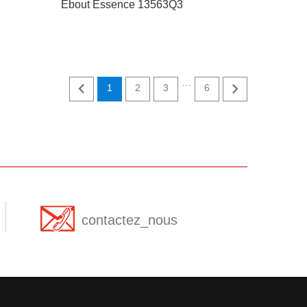
Ebout Essence 13563Q3
…


1
2
3
6
contactez_nous