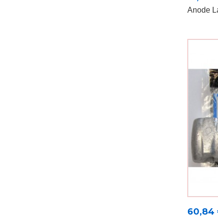
Anode L
Prix
60,84