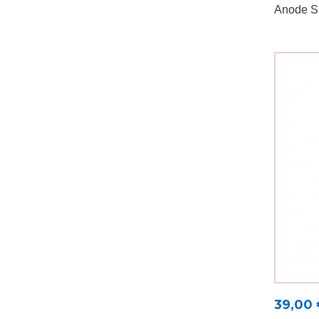
Anode SS
Prix
39,00 