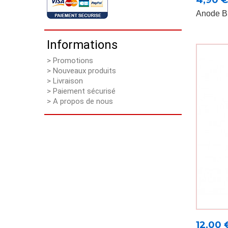
4,90 €
Anode B
Informations
> Promotions
> Nouveaux produits
> Livraison
> Paiement sécurisé
> A propos de nous
Prix
12,00 